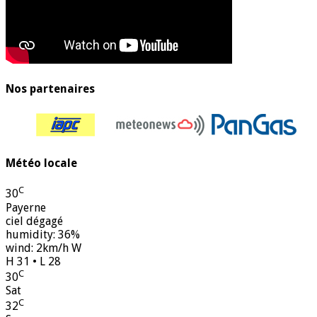
Nos partenaires
Météo locale
C
30
Payerne
ciel dégagé
humidity: 36%
wind: 2km/h W
H 31 • L 28
C
30
Sat
C
32