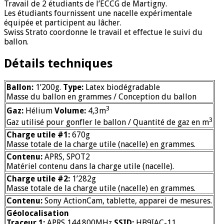
Travail de 2 étudiants de l’ECCG de Martigny.
Les étudiants fournissent une nacelle expérimentale
équipée et participent au lâcher.
Swiss Strato coordonne le travail et effectue le suivi du
ballon.
Détails techniques
Ballon:
1’200g.
Type:
Latex biodégradable
Masse du ballon en grammes / Conception du ballon
3
Gaz:
Hélium
Volume:
4,3m
3
Gaz utilisé pour gonfler le ballon / Quantité de gaz en m
Charge utile #1:
670g
Masse totale de la charge utile (nacelle) en grammes.
Contenu:
APRS, SPOT2
Matériel contenu dans la charge utile (nacelle).
Charge utile #2:
1’282g
Masse totale de la charge utile (nacelle) en grammes.
Contenu:
Sony ActionCam, tablette, apparei de mesures.
Géolocalisation
Traceur 1:
APRS 144.800MHz
SSID:
HB9IAC-11