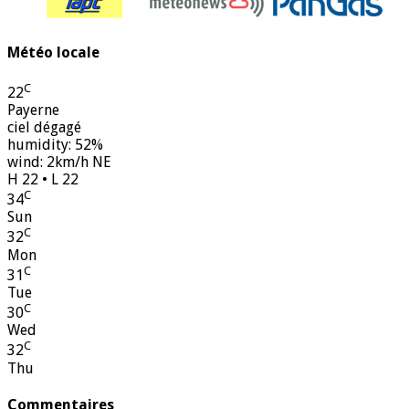
Météo locale
C
22
Payerne
ciel dégagé
humidity: 52%
wind: 2km/h NE
H 22 • L 22
C
34
Sun
C
32
Mon
C
31
Tue
C
30
Wed
C
32
Thu
Commentaires