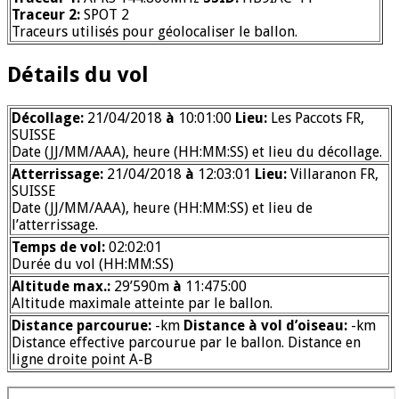
Traceur 2:
SPOT 2
Traceurs utilisés pour géolocaliser le ballon.
Détails du vol
Décollage:
21/04/2018
à
10:01:00
Lieu:
Les Paccots FR,
SUISSE
Date (JJ/MM/AAA), heure (HH:MM:SS) et lieu du décollage.
Atterrissage:
21/04/2018
à
12:03:01
Lieu:
Villaranon FR,
SUISSE
Date (JJ/MM/AAA), heure (HH:MM:SS) et lieu de
l’atterrissage.
Temps de vol:
02:02:01
Durée du vol (HH:MM:SS)
Altitude max.:
29’590m
à
11:475:00
Altitude maximale atteinte par le ballon.
Distance parcourue:
-km
Distance à vol d’oiseau:
-km
Distance effective parcourue par le ballon. Distance en
ligne droite point A-B