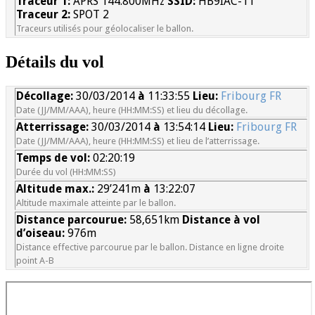
Traceur 1:
APRS 144.800MHz
SSID:
HB9IAC-11
Traceur 2:
SPOT 2
Traceurs utilisés pour géolocaliser le ballon.
Détails du vol
Décollage:
30/03/2014
à
11:33:55
Lieu:
Fribourg FR
Date (JJ/MM/AAA), heure (HH:MM:SS) et lieu du décollage.
Atterrissage:
30/03/2014
à
13:54:14
Lieu:
Fribourg FR
Date (JJ/MM/AAA), heure (HH:MM:SS) et lieu de l’atterrissage.
Temps de vol:
02:20:19
Durée du vol (HH:MM:SS)
Altitude max.:
29’241m
à
13:22:07
Altitude maximale atteinte par le ballon.
Distance parcourue:
58,651km
Distance à vol
d’oiseau:
976m
Distance effective parcourue par le ballon. Distance en ligne droite
point A-B