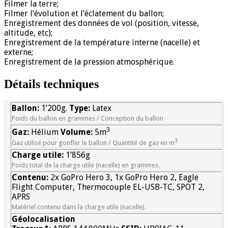
Filmer la terre;
Filmer l’évolution et l’éclatement du ballon;
Enregistrement des données de vol (position, vitesse,
altitude, etc);
Enregistrement de la température interne (nacelle) et
externe;
Enregistrement de la pression atmosphérique.
Détails techniques
Ballon:
1’200g.
Type:
Latex
Poids du ballon en grammes / Conception du ballon
3
Gaz:
Hélium
Volume:
5m
3
Gaz utilisé pour gonfler le ballon / Quantité de gaz en m
Charge utile:
1’856g
Poids total de la charge utile (nacelle) en grammes.
Contenu:
2x GoPro Hero 3, 1x GoPro Hero 2, Eagle
Flight Computer, Thermocouple EL-USB-TC, SPOT 2,
APRS
Matériel contenu dans la charge utile (nacelle).
Géolocalisation