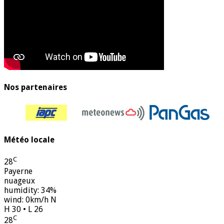
Nos partenaires
Météo locale
C
28
Payerne
nuageux
humidity: 34%
wind: 0km/h N
H 30 • L 26
C
28