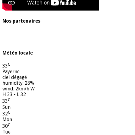
Nos partenaires
Météo locale
C
33
Payerne
ciel dégagé
humidity: 28%
wind: 2km/h W
H 33 • L 32
C
33
Sun
C
32
Mon
C
30
Tue