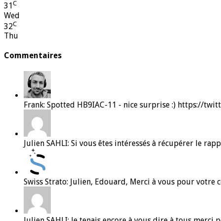
C
31
Wed
C
32
Thu
Commentaires
Frank: Spotted HB9IAC-11 - nice surprise :) https://tw
Julien SAHLI: Si vous êtes intéressés à récupérer le rapp
Swiss Strato: Julien, Edouard, Merci à vous pour votre co
Julien SAHLI: Je tenais encore à vous dire à tous merci p