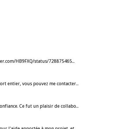
itter.com/HB9FXQ/status/728875465...
ort entier, vous pouvez me contacter...
nfiance. Ce fut un plaisir de collabo...
our l'aide apportée à mon projet, et...