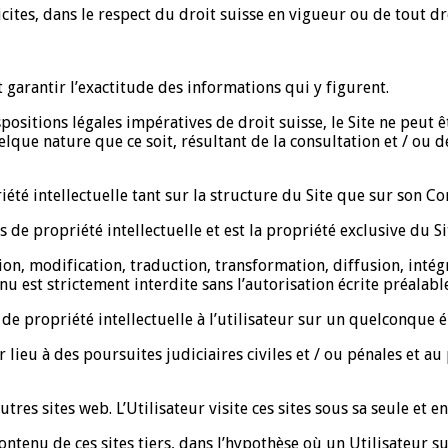
icites, dans le respect du droit suisse en vigueur ou de tout dro
t garantir l’exactitude des informations qui y figurent.
positions légales impératives de droit suisse, le Site ne peut
ue nature que ce soit, résultant de la consultation et / ou de 
riété intellectuelle tant sur la structure du Site que sur son C
 de propriété intellectuelle et est la propriété exclusive du Si
on, modification, traduction, transformation, diffusion, intég
 est strictement interdite sans l’autorisation écrite préalable
t de propriété intellectuelle à l’utilisateur sur un quelconque 
 lieu à des poursuites judiciaires civiles et / ou pénales et 
tres sites web. L’Utilisateur visite ces sites sous sa seule et e
ntenu de ces sites tiers, dans l’hypothèse où un Utilisateur s